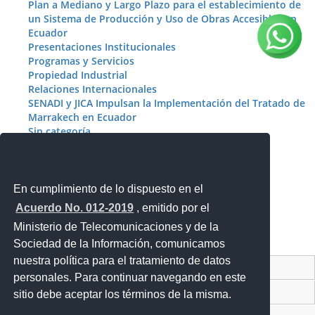
Plan a Mediano y Largo Plazo para el establecimiento de
un Sistema de Producción y Uso de Obras Accesibles en
Ecuador
Presentaciones Institucionales
Programas y Servicios
Propiedad Industrial
Relaciones Internacionales
SENADI y JICA Impulsan la Implementación del Tratado de
Marrakech en Ecuador
Sin categoría
Videos
Meta
En cumplimiento de lo dispuesto en el
Acceder
Acuerdo No. 012-2019
, emitido por el
RSS
de las entradas
RSS
de los comentarios
Ministerio de Telecomunicaciones y de la
WordPress.org
Sociedad de la Información, comunicamos
nuestra política para el tratamiento de datos
Contacto Ciudadano Digital
personales. Para continuar navegando en este
Portal Trámites Ciudadanos
sitio debe aceptar los términos de la misma.