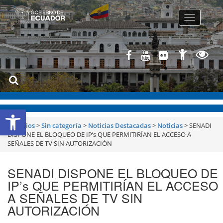
Toggle
navigatio
Abrir barra de herramientas
Servicios
>
Sin categoría
>
Noticias Destacadas
>
Noticias
>
SENADI
DISPONE EL BLOQUEO DE IP’s QUE PERMITIRÍAN EL ACCESO A
SEÑALES DE TV SIN AUTORIZACIÓN
SENADI DISPONE EL BLOQUEO DE
IP’s QUE PERMITIRÍAN EL ACCESO
A SEÑALES DE TV SIN
AUTORIZACIÓN