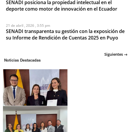
SENADI posiciona la propiedad intelectual en el
deporte como motor de innovación en el Ecuador
21 de abril , 2026 , 3:55 pm
SENADI transparenta su gestión con la exposición de
su Informe de Rendición de Cuentas 2025 en Puyo
Posts
Siguientes →
Noticias Destacadas
navigation