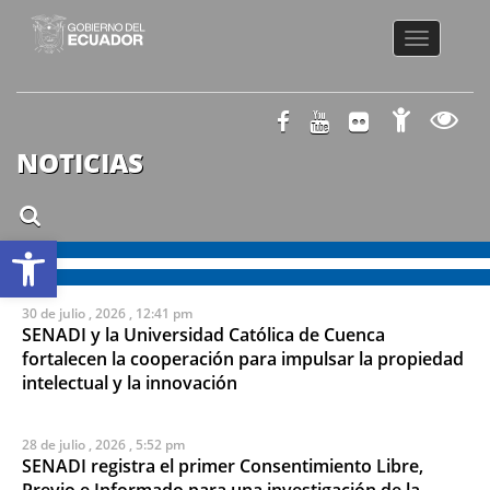
Toggle
navigatio
NOTICIAS
Abrir barra de herramientas
30 de julio , 2026 , 12:41 pm
SENADI y la Universidad Católica de Cuenca
fortalecen la cooperación para impulsar la propiedad
intelectual y la innovación
28 de julio , 2026 , 5:52 pm
SENADI registra el primer Consentimiento Libre,
Previo e Informado para una investigación de la