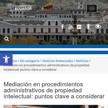
Toggle
navigatio
Abrir barra de herramientas
Servicios
>
Sin categoría
>
Noticias Destacadas
>
Noticias
>
Mediación en procedimientos administrativos de propiedad
intelectual: puntos clave a considerar
Mediación en procedimientos
administrativos de propiedad
intelectual: puntos clave a considerar