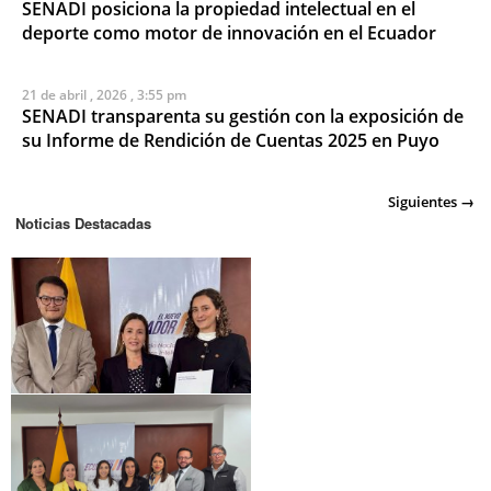
SENADI posiciona la propiedad intelectual en el
deporte como motor de innovación en el Ecuador
21 de abril , 2026 , 3:55 pm
SENADI transparenta su gestión con la exposición de
su Informe de Rendición de Cuentas 2025 en Puyo
Posts
Siguientes →
Noticias Destacadas
navigation