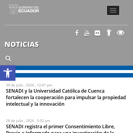
Toggle
navigatio
NOTICIAS
Abrir barra de herramientas
30 de julio , 2026 , 12:41 pm
SENADI y la Universidad Católica de Cuenca
fortalecen la cooperación para impulsar la propiedad
intelectual y la innovación
28 de julio , 2026 , 5:52 pm
SENADI registra el primer Consentimiento Libre,
Previo e Informado para una investigación de la