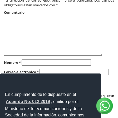
Tu dirección de correo electrónico no será publicada.
Los campos
obligatorios están marcados con
*
Comentario
Nombre
*
Correo electrónico
*
Web
En cumplimiento de lo dispuesto en el
Guardar mi nombre, correo electrónico y sitio web en este
navegador para la próxima vez que haga un comentario.
Acuerdo No. 012-2019
, emitido por el
Ministerio de Telecomunicaciones y de la
Sociedad de la Información, comunicamos