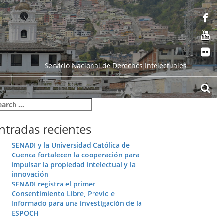
Servicio Nacional de Derechos Intelectuales
arch
r:
ntradas recientes
SENADI y la Universidad Católica de
Cuenca fortalecen la cooperación para
impulsar la propiedad intelectual y la
innovación
SENADI registra el primer
Consentimiento Libre, Previo e
Informado para una investigación de la
ESPOCH