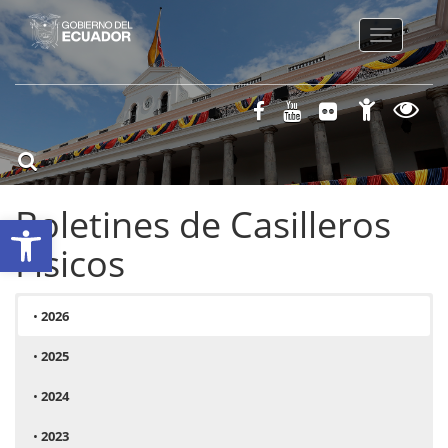
Toggle
navigatio
Boletines de Casilleros
Abrir barra de herramientas
Físicos
•
2026
•
2025
•
2024
•
2023