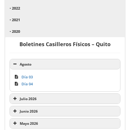
•
2022
•
2021
•
2020
Boletines Casilleros Físicos – Quito
Agosto
Día 03
Día 04
Julio 2026
Día 01
Junio 2026
Día 02
Día 02
Día 03
Mayo 2026
Día 03
Día 06