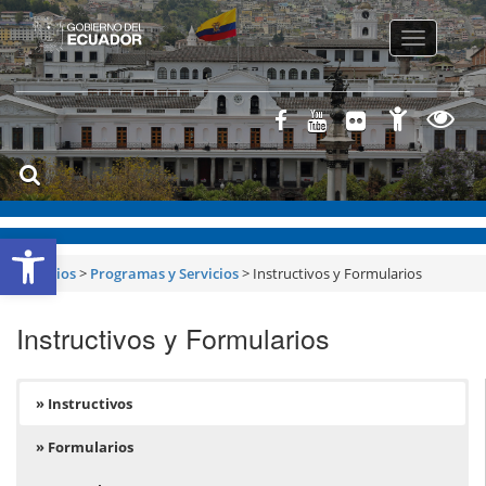
Toggle
navigatio
Abrir barra de herramientas
Servicios
>
Programas y Servicios
>
Instructivos y Formularios
Instructivos y Formularios
» Instructivos
» Formularios