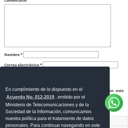
Comentario
Nombre
*
Correo electrónico
*
Web
En cumplimiento de lo dispuesto en el
Guardar mi nombre, correo electrónico y sitio web en este
navegador para la próxima vez que haga un comentario.
Acuerdo No. 012-2019
, emitido por el
Ministerio de Telecomunicaciones y de la
Sociedad de la Información, comunicamos
nuestra política para el tratamiento de datos
Contacto Ciudadano Digital
personales. Para continuar navegando en este