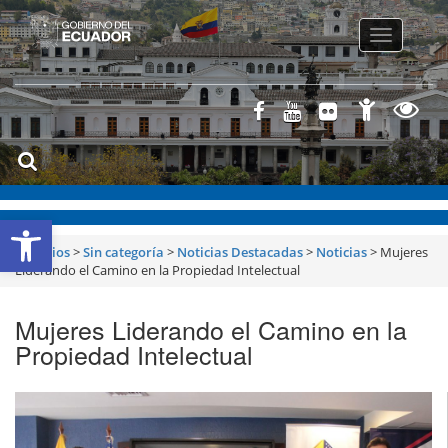
Toggle
navigatio
Abrir barra de herramientas
Servicios
>
Sin categoría
>
Noticias Destacadas
>
Noticias
>
Mujeres
Liderando el Camino en la Propiedad Intelectual
Mujeres Liderando el Camino en la
Propiedad Intelectual