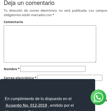
Deja un comentario
Tu dirección de correo electrónico no será publicada.
Los campos
obligatorios están marcados con
*
Comentario
Nombre
*
Correo electrónico
*
Web
En cumplimiento de lo dispuesto en el
Guardar mi nombre, correo electrónico y sitio web en este
navegador para la próxima vez que haga un comentario.
Acuerdo No. 012-2019
, emitido por el