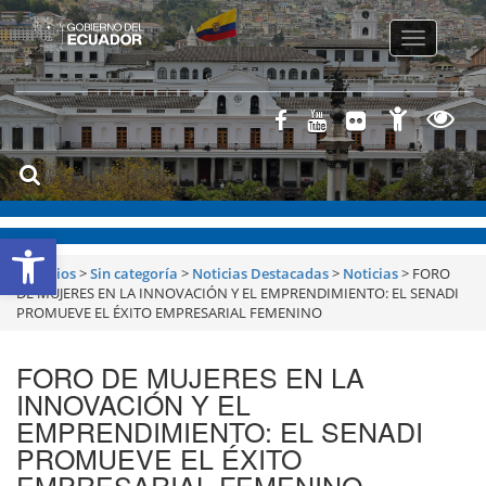
Toggle
navigatio
Abrir barra de herramientas
Servicios
>
Sin categoría
>
Noticias Destacadas
>
Noticias
>
FORO
DE MUJERES EN LA INNOVACIÓN Y EL EMPRENDIMIENTO: EL SENADI
PROMUEVE EL ÉXITO EMPRESARIAL FEMENINO
FORO DE MUJERES EN LA
INNOVACIÓN Y EL
EMPRENDIMIENTO: EL SENADI
PROMUEVE EL ÉXITO
EMPRESARIAL FEMENINO