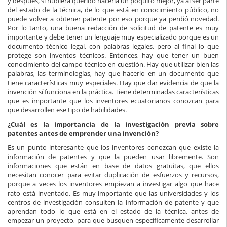
y después, si hubiera querido hacerla un poquito mejor, ya al ser parte
del estado de la técnica, de lo que está en conocimiento público, no
puede volver a obtener patente por eso porque ya perdió novedad.
Por lo tanto, una buena redacción de solicitud de patente es muy
importante y debe tener un lenguaje muy especializado porque es un
documento técnico legal, con palabras legales, pero al final lo que
protege son inventos técnicos. Entonces, hay que tener un buen
conocimiento del campo técnico en cuestión. Hay que utilizar bien las
palabras, las terminologías, hay que hacerlo en un documento que
tiene características muy especiales. Hay que dar evidencia de que la
invención sí funciona en la práctica. Tiene determinadas características
que es importante que los inventores ecuatorianos conozcan para
que desarrollen ese tipo de habilidades.
¿Cuál es la importancia de la investigación previa sobre
patentes antes de emprender una invención?
Es un punto interesante que los inventores conozcan que existe la
información de patentes y que la pueden usar libremente. Son
informaciones que están en base de datos gratuitas, que ellos
necesitan conocer para evitar duplicación de esfuerzos y recursos,
porque a veces los inventores empiezan a investigar algo que hace
rato está inventado. Es muy importante que las universidades y los
centros de investigación consulten la información de patente y que
aprendan todo lo que está en el estado de la técnica, antes de
empezar un proyecto, para que busquen específicamente desarrollar