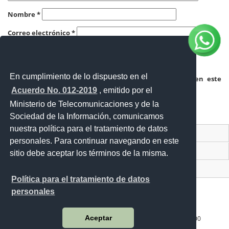
Nombre
*
Correo electrónico
*
Web
En cumplimiento de lo dispuesto en el
Guardar mi nombre, correo electrónico y sitio web en este
navegador para la próxima vez que haga un comentario.
Acuerdo No. 012-2019
, emitido por el
Ministerio de Telecomunicaciones y de la
Sociedad de la Información, comunicamos
nuestra política para el tratamiento de datos
Contacto Ciudadano Digital
personales. Para continuar navegando en este
Portal Trámites Ciudadanos
sitio debe aceptar los términos de la misma.
Sistema Nacional de Información (SNI)
Política para el tratamiento de datos
personales
Aceptar
Av. República E7-197 y Diego de Almagro, Edificio Forum 300
Código Postal: 170518 / Quito - Ecuador