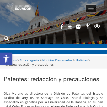
Toggle
navigatio
Abrir barra de herramientas
Servicios
>
Sin categoría
>
Noticias Destacadas
>
Noticias
>
Patentes: redacción y precauciones
Patentes: redacción y precauciones
Olga Moreno es directora de la División de Patentes del Estudio
Jurídico de Jarry IP, en Santiago de Chile. Estudió Biología y se
especializó en genética por la Universidad de la Habana, en su país
natal, Cuba. Fue examinadora en el área de Biotecnología de la Oficina