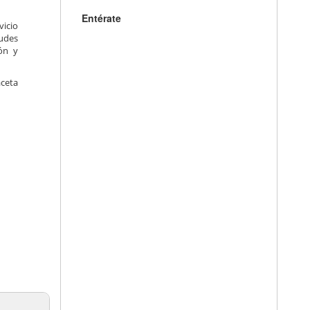
Entérate
vicio
tudes
ión y
aceta