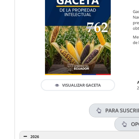
Gac
Nac
pre
obt
Med
de 
VISUALIZAR GACETA
2
PARA SUSCRI
OPO
2026