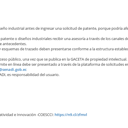
eño industrial antes de ingresar una solicitud de patente, porque podría afe
patente o diseños industriales recibir una asesoría a través de los canales 
de antecedentes.
y esquemas de trazado deben presentarse conforme a la estructura establec
ceso público, una vez que se publica en la GACETA de propiedad intelectual.
e en línea debe ser presentado a través de la plataforma de solicitudes en
@senadi.gob.ec
DI, es responsabilidad del usuario.
atividad e Innovación -COESCCI:
https://n9.cl/zfmvl