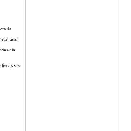
ctar la
de contacto
ida en la
 línea y sus